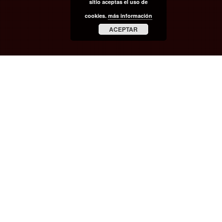
sitio aceptas el uso de
cookies.
más información
ACEPTAR
SINOPSIS
Después del oficialmente conocido como genocidio tutsi
de 1994 y de la llegada al poder de Paul Kagame, cientos
de miles de ruandeses hutus fueron obligados a huir de su
país por miedo a ser exterminados. Muchos de ellos, entre
los que se encontraban niños, mujeres y ancianos, llegaron
a pie hasta la antigua Zaire (hoy República Democrática del
Congo), donde trataron de sobrevivir en condiciones
inhumanas en los bosques y campos de refugiados del país